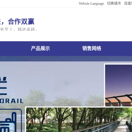
Website Language
切换城市
百度
English
进，合作双赢
Português
服务至上，精进卓越，亲和共生
Deutsch
بالعربية
安桥梁护栏公司产品展示
兴安桥梁护栏公司销售网络
兴安桥梁护栏公
한국어
ViệtName
返回默