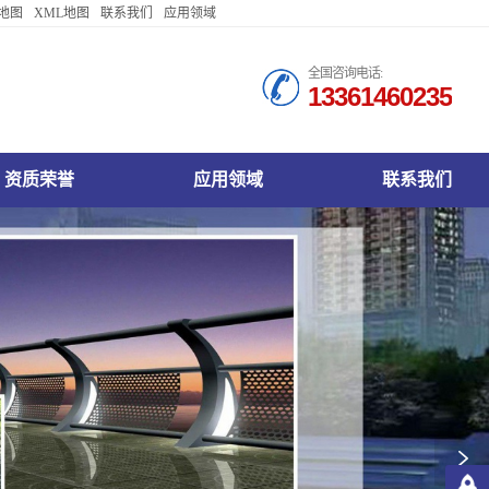
地图
XML地图
联系我们
应用领域
Español
全国咨询电话:
13361460235
Français
русский язык
日本語
司资质荣誉
兴安桥梁护栏公司应用领域
兴安桥梁护栏公司联系我们
Italiano
IndonesiaName
认语言